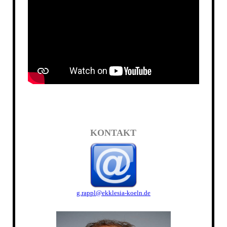
KONTAKT
g.rappl@ekklesia-koeln.de