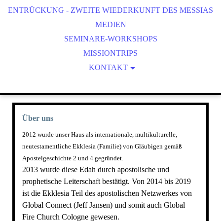
ENTRÜCKUNG - ZWEITE WIEDERKUNFT DES MESSIAS
HERBSTFESTE
BIBLISCHE FESTE
MEDIEN
SEMINARE-WORKSHOPS
ROSH CHODESH
MISSIONTRIPS
KONTAKT
SPENDEN
DATENSCHUTZ
IMPRESSUM
Über uns
SITEMAP
2
012 wurde unser Haus als internationale, multikulturelle,
neutestamentliche Ekklesia (Familie) von Gläubigen gemäß
Apostelgeschichte 2 und 4 gegründet.
2013 wurde diese Edah durch apostolische und
prophetische Leiterschaft bestätigt. Von 2014 bis 2019
ist die Ekklesia Teil des apostolischen Netzwerkes von
Global Connect (Jeff Jansen)
und somit auch Global
Fire Church Cologne gewesen.